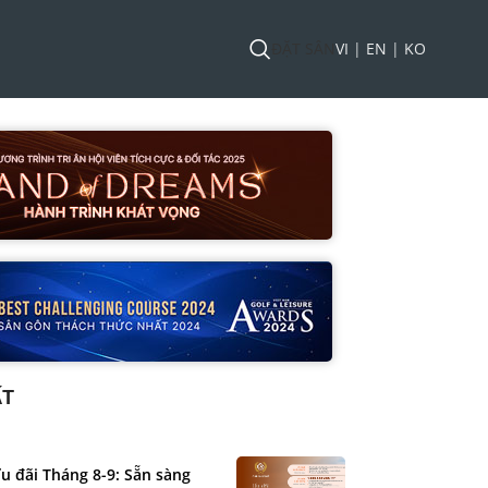
ĐẶT SÂN
VI
|
EN
|
KO
ẤT
u đãi Tháng 8-9: Sẵn sàng