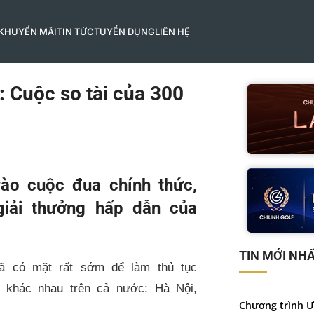
 KHUYẾN MÃI
TIN TỨC
TUYỂN DỤNG
LIÊN HỆ
 Cuộc so tài của 300
ào cuộc đua chính thức,
giải thưởng hấp dẫn của
TIN MỚI NH
đã có mặt rất sớm để làm thủ tục
nh khác nhau trên cả nước: Hà Nội,
Chương trình Ư
…