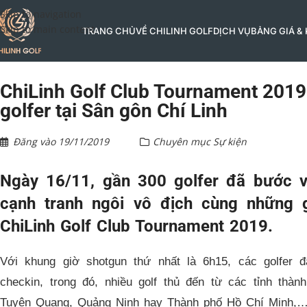
Skip to navigation
Skip to main content
TRANG CHỦ
VỀ CHILINH GOLF
DỊCH VỤ
BẢNG GIÁ &
ChiLinh Golf Club Tournament 2019:
golfer tại Sân gôn Chí Linh
Đăng vào
19/11/2019
Chuyên mục
Sự kiện
Ngày 16/11, gần 300 golfer đã bước v
cạnh tranh ngôi vô địch cùng những 
ChiLinh Golf Club Tournament 2019.
Với khung giờ shotgun thứ nhất là 6h15, các golfer 
checkin, trong đó, nhiều golf thủ đến từ các tỉnh thà
Tuyên Quang, Quảng Ninh hay Thành phố Hồ Chí Minh,