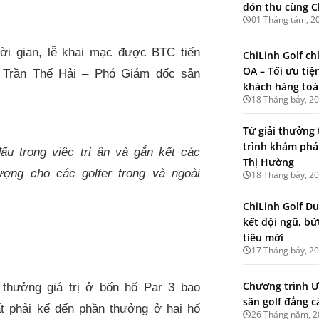
đón thu cùng C
01 Tháng tám, 2
hời gian, lễ khai mạc được BTC tiến
ChiLinh Golf ch
OA – Tối ưu tiệ
 Trần Thế Hải – Phó Giám đốc sân
khách hàng toà
18 Tháng bảy, 2
Từ giải thưởng 
trình khám phá
ấu trong việc tri ân và gắn kết các
Thị Hường
ượng cho các golfer trong và ngoài
18 Tháng bảy, 2
ChiLinh Golf Du
kết đội ngũ, b
tiêu mới
17 Tháng bảy, 2
Chương trình Ư
 thưởng giá trị ở bốn hố Par 3 bao
sân golf đẳng c
ất phải kế đến phần thưởng ở hai hố
26 Tháng năm, 