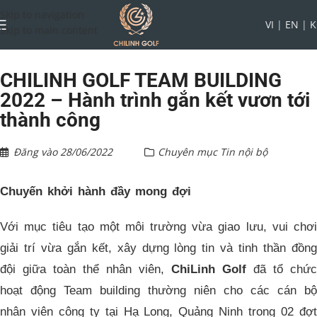
Skip to navigation
VI
|
EN
|
K
Skip to main content
CHILINH GOLF TEAM BUILDING
2022 – Hành trình gắn kết vươn tới
thành công
Đăng vào
28/06/2022
Chuyên mục
Tin nội bộ
Chuyến khởi hành đầy
mong đợi
Với mục tiêu tạo một môi trường vừa giao lưu, vui chơi
giải trí vừa gắn kết, xây dựng lòng tin và tinh thần đồng
đội giữa toàn thể nhân viên,
ChiLinh Golf
đã tổ chức
hoạt động Team building thường niên cho các cán bộ
nhân viên công ty tại Hạ Long, Quảng Ninh trong 02 đợt