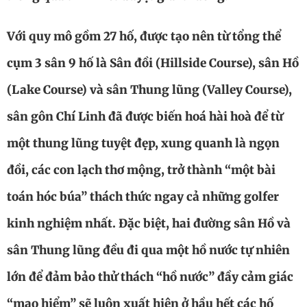
Với quy mô gồm 27 hố, được tạo nên từ tổng thể
cụm 3 sân 9 hố là Sân đồi (Hillside Course), sân Hồ
(Lake Course) và sân Thung lũng (Valley Course),
sân gôn Chí Linh đã được biến hoá hài hoà để từ
một thung lũng tuyệt đẹp, xung quanh là ngọn
đồi, các con lạch thơ mộng, trở thành “một bài
toán hóc búa” thách thức ngay cả những golfer
kinh nghiệm nhất. Đặc biệt, hai đường sân Hồ và
sân Thung lũng đều đi qua một hồ nước tự nhiên
lớn để đảm bảo thử thách “hồ nước” đầy cảm giác
“mạo hiểm” sẽ luôn xuất hiện ở hầu hết các hố