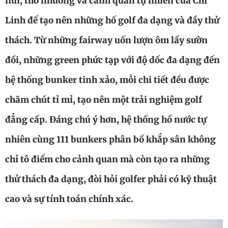
núi, thổ nhưỡng và cảnh quan tự nhiên của Chí
Linh để tạo nên những hố golf đa dạng và đầy thử
thách. Từ những fairway uốn lượn ôm lấy sườn
đồi, những green phức tạp với độ dốc đa dạng đến
hệ thống bunker tinh xảo, mỗi chi tiết đều được
chăm chút tỉ mỉ, tạo nên một trải nghiệm golf
đẳng cấp. Đáng chú ý hơn, hệ thống hồ nước tự
nhiên cùng 111 bunkers phân bố khắp sân không
chỉ tô điểm cho cảnh quan mà còn tạo ra những
thử thách đa dạng, đòi hỏi golfer phải có kỹ thuật
cao và sự tính toán chính xác.