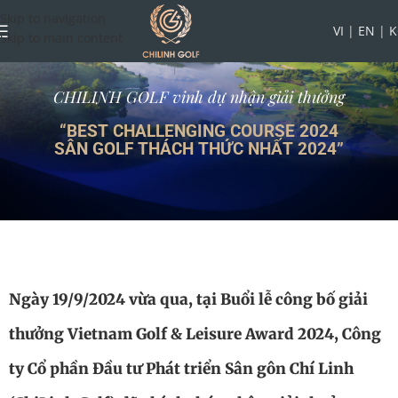
Skip to navigation
VI
|
EN
|
K
Skip to main content
CHILINH GOLF vinh dự nhận giải thưởng
“BEST CHALLENGING COURSE 2024
SÂN GOLF THÁCH THỨC NHẤT 2024”
Ngày 19/9/2024 vừa qua, tại Buổi lễ công bố giải
thưởng Vietnam Golf & Leisure Award 2024, Công
ty Cổ phần Đầu tư Phát triển Sân gôn Chí Linh