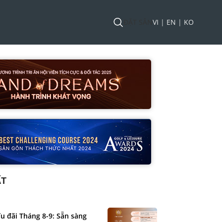
ĐẶT SÂN
VI
|
EN
|
KO
ẤT
u đãi Tháng 8-9: Sẵn sàng