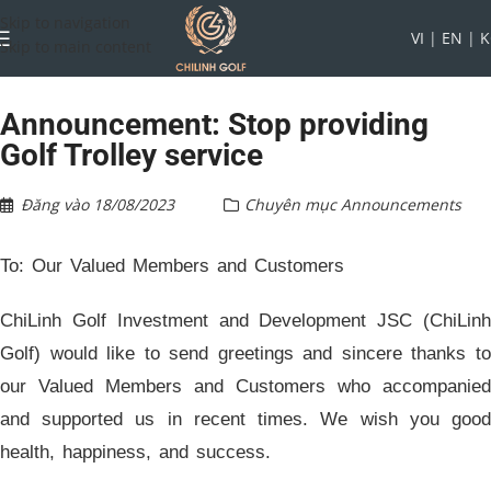
Skip to navigation
VI
|
EN
|
K
Skip to main content
Announcement: Stop providing
Golf Trolley service
Đăng vào
18/08/2023
Chuyên mục
Announcements
To: Our Valued Members and Customers
ChiLinh Golf Investment and Development JSC (ChiLinh
Golf) would like to send greetings and sincere thanks to
our Valued Members and Customers who accompanied
and supported us in recent times. We wish you good
health, happiness, and success.