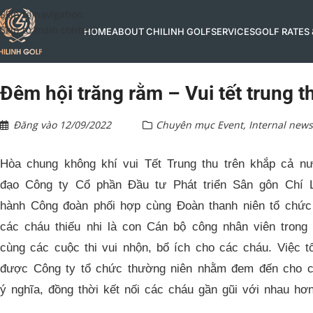
Skip to navigation
Skip to main content
HOME
ABOUT CHILINH GOLF
SERVICES
GOLF RATES
Đêm hội trăng rằm – Vui tết trung t
Đăng vào
12/09/2022
Chuyên mục
Event
,
Internal news
Hòa chung không khí vui Tết Trung thu trên khắp cả 
đạo Công ty Cổ phần Đầu tư Phát triển Sân gôn Chí L
hành Công đoàn phối hợp cùng Đoàn thanh niên tổ chứ
các cháu thiếu nhi là con Cán bộ công nhân viên trong 
cùng các cuộc thi vui nhộn, bổ ích cho các cháu. Việc 
được Công ty tổ chức thường niên nhằm đem đến cho cá
ý nghĩa, đồng thời kết nối các cháu gần gũi với nhau hơn