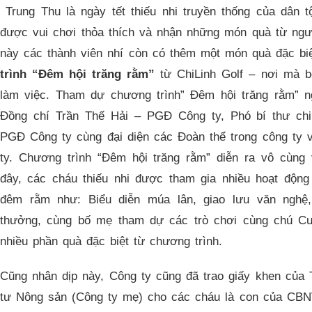
Trung Thu là ngày tết thiếu nhi truyền thống của dân 
được vui chơi thỏa thích và nhận những món quà từ người
này các thành viên nhí còn có thêm một món quà đặc bi
trình
“
Đêm hội trăng rằm
”
từ ChiLinh Golf – nơi mà 
làm việc. Tham dự chương trình” Đêm hội trăng rằm” n
Đồng chí Trần Thế Hải – PGĐ Công ty, Phó bí thư ch
PGĐ Công ty cùng đại diện các Đoàn thể trong công ty
ty. Chương trình “Đêm hội trăng rằm” diễn ra vô cùng 
đây, các cháu thiếu nhi được tham gia nhiều hoạt động 
đêm rằm như: Biểu diễn múa lân, giao lưu văn nghệ,
thưởng, cùng bố mẹ tham dự các trò chơi cùng chú Cu
nhiều phần quà đặc biệt từ chương trình.
Cũng nhân dịp này, Công ty cũng đã trao giấy khen của
tư Nông sản (Công ty mẹ) cho các cháu là con của CBNV đ