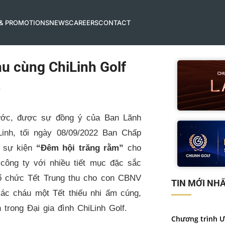
 & PROMOTIONS
NEWS
CAREERS
CONTACT
hu cùng ChiLinh Golf
nước, được sự đồng ý của Ban Lãnh
inh, tối ngày 08/09/2022 Ban Chấp
c sự kiện
“Đêm hội trăng rằm”
cho
công ty với nhiều tiết mục đặc sắc
tổ chức Tết Trung thu cho con CBNV
TIN MỚI NH
c cháu một Tết thiếu nhi ấm cúng,
 trong Đại gia đình ChiLinh Golf.
Chương trình Ư