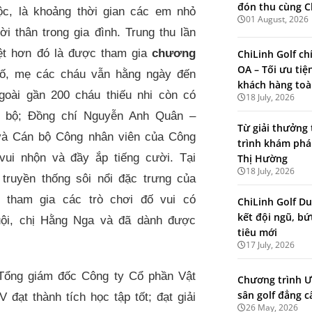
đón thu cùng C
tộc, là khoảng thời gian các em nhỏ
01 August, 2026
 thân trong gia đình. Trung thu lần
ệt hơn đó là được tham gia
chương
ChiLinh Golf ch
OA – Tối ưu tiệ
bố, mẹ các cháu vẫn hằng ngày đến
khách hàng toà
goài gần 200 cháu thiếu nhi còn có
18 July, 2026
i bộ; Đồng chí Nguyễn Anh Quân –
Từ giải thưởng 
 và Cán bộ Công nhân viên của Công
trình khám phá
vui nhộn và đầy ắp tiếng cười. Tại
Thị Hường
18 July, 2026
truyền thống sôi nổi đặc trưng của
 tham gia các trò chơi đố vui có
ChiLinh Golf Du
kết đội ngũ, b
ội, chị Hằng Nga và đã dành được
tiêu mới
17 July, 2026
 Tổng giám đốc Công ty Cổ phần Vật
Chương trình Ư
sân golf đẳng c
ạt thành tích học tập tốt; đạt giải
26 May, 2026