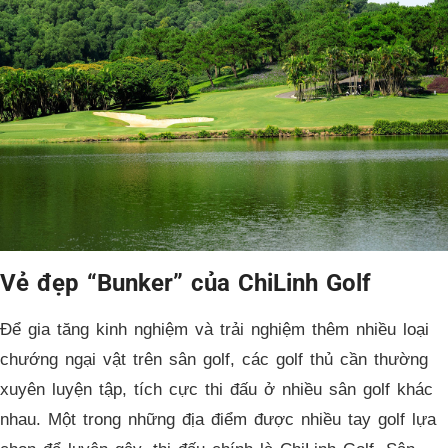
Vẻ đẹp “Bunker” của ChiLinh Golf
Để gia tăng kinh nghiệm và trải nghiệm thêm nhiều loại
chướng ngại vật trên sân golf, các golf thủ cần thường
xuyên luyện tập, tích cực thi đấu ở nhiều sân golf khác
nhau. Một trong những địa điểm được nhiều tay golf lựa