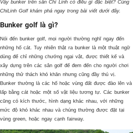
Vậy bunker trên sân Chí Linh có điều gì đặc biệt? Cùng
ChiLinh Golf khám phá ngay trong bài viết dưới đây.
Bunker golf là gì?
Nói đến bunker golf, mọi người thường nghĩ ngay đến
những hố cát. Tuy nhiên thật ra bunker là một thuật ngữ
dùng để chỉ những chướng ngại vật, được thiết kế và
xây dựng trên các sân golf để đem đến cho người chơi
những thử thách khó khăn nhưng cũng đầy thú vị.
Bunker thường là các hố hoặc vùng đất được đào lên và
lấp bằng cát hoặc một số vật liệu tương tự. Các bunker
cũng có kích thước, hình dạng khác nhau, với những
mức độ khó khác nhau và chúng thường được đặt tại
vùng green, hoặc ngay cạnh fairway.