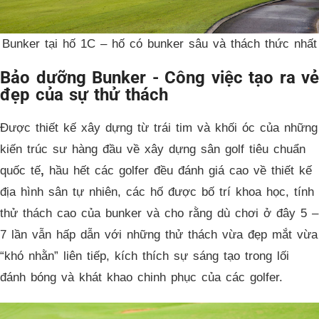
Bunker tại hố 1C – hố có bunker sâu và thách thức nhất
Bảo dưỡng Bunker - Công việc tạo ra vẻ
đẹp của sự thử thách
Được thiết kế xây dựng từ trái tim và khối óc của những
kiến trúc sư hàng đầu về xây dựng sân golf tiêu chuẩn
quốc tế
,
hầu hết các golfer đều đánh giá cao về thiết kế
địa hình sân tự nhiên, các hố được bố trí khoa học, tính
thử thách cao của bunker và cho rằng dù chơi ở đây 5 –
7 lần vẫn hấp dẫn với những thử thách vừa đẹp mắt vừa
“khó nhằn” liên tiếp, kích thích sự sáng tạo trong lối
đánh bóng và khát khao chinh phục của các golfer.