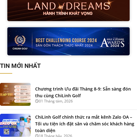
TIN MỚI NHẤT
Chương trình Ưu đãi Tháng 8-9: Sẵn sàng đón
thu cùng ChiLinh Golf
01 Tháng tám, 2026
ChiLinh Golf chính thức ra mắt kênh Zalo OA –
Tối ưu tiện ích đặt sân và chăm sóc khách hàng
toàn diện
18 Tháng bảy, 2026