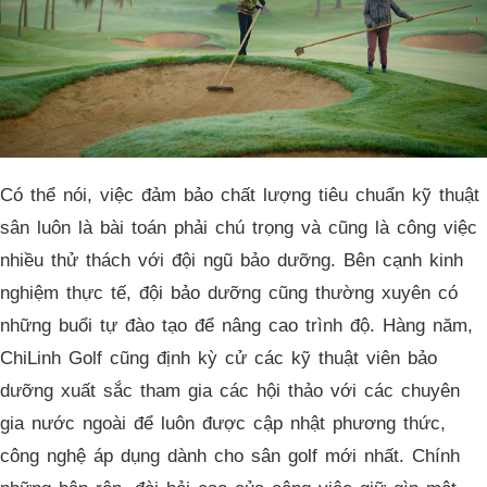
Có thể nói, việc đảm bảo chất lượng tiêu chuẩn kỹ thuật
sân luôn là bài toán phải chú trọng và cũng là công việc
nhiều thử thách với đội ngũ bảo dưỡng. Bên cạnh kinh
nghiệm thực tế, đội bảo dưỡng cũng thường xuyên có
những buổi tự đào tạo để nâng cao trình độ. Hàng năm,
ChiLinh Golf cũng định kỳ cử các kỹ thuật viên bảo
dưỡng xuất sắc tham gia các hội thảo với các chuyên
gia nước ngoài để luôn được cập nhật phương thức,
công nghệ áp dụng dành cho sân golf mới nhất. Chính