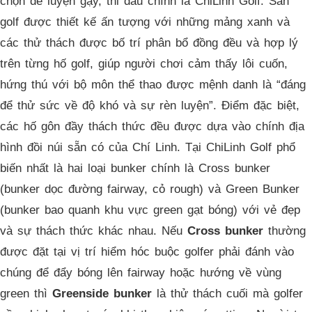
chọn để luyện gậy, thi đấu chính là ChiLinh Golf. Sân
golf được thiết kế ấn tượng với những mảng xanh và
các thử thách được bố trí phân bổ đồng đều và hợp lý
trên từng hố golf, giúp người chơi cảm thấy lôi cuốn,
hứng thú với bộ môn thể thao được mệnh danh là “đáng
để thử sức về độ khó và sự rèn luyện”. Điểm đặc biệt,
các hố gôn đầy thách thức đều được dựa vào chính địa
hình đồi núi sẵn có của Chí Linh. Tại ChiLinh Golf phổ
biến nhất là hai loại bunker chính là Cross bunker
(bunker dọc đường fairway, cỏ rough) và Green Bunker
(bunker bao quanh khu vực green gạt bóng) với vẻ đẹp
và sự thách thức khác nhau. Nếu
Cross bunker
thường
được đặt tại vị trí hiểm hóc buộc golfer phải đánh vào
chúng để đẩy bóng lên fairway hoặc hướng về vùng
green thì
Greenside bunker
là thử thách cuối mà golfer