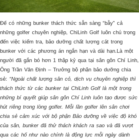
Để có những bunker thách thức sẵn sàng “bẫy” cả
những golfer chuyên nghiệp, ChiLinh Golf luôn chú trọng
đến việc kiểm tra, bảo dưỡng chất lượng cát trong
bunker với các phương án ngắn hạn và dài hạn.Là một
người đã gắn bó hơn 1 thập kỷ qua tại sân gôn Chí Linh,
Ông Trần Văn Định – Trưởng bộ phận bảo dưỡng chia
sẻ:
“Ngoài chất lượng sân cỏ, dịch vụ chuyên nghiệp thì
thách thức từ các bunker tại ChiLinh Golf là một trong
những bí quyết giúp sân gôn Chí Linh luôn tạo được sức
hút riêng trong lòng golfer. Mỗi lần golfer lên sân chơi
chia sẻ cảm xúc với bộ phận Bảo dưỡng về việc độ khó
của sân, bunker đã thử thách khách ra sao và đã vượt
qua các hố như nào chính là động lực mỗi ngày dành