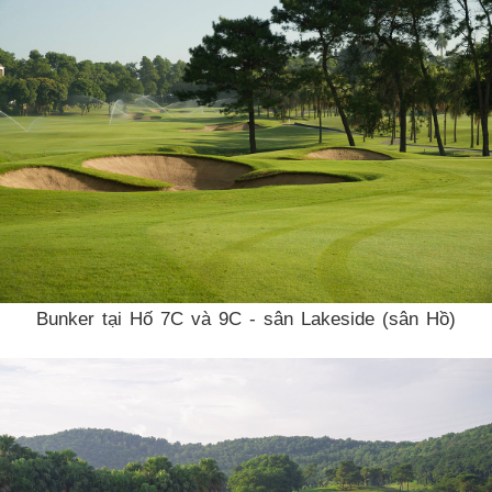
Bunker tại Hố 7C và 9C - sân Lakeside (sân Hồ)