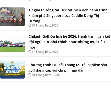
Từ giải thưởng tại Tiệc tất niên đến hành trình
khám phá Singapore của Caddie Đồng Thị
Hường
18 Tháng bảy, 2026
ChiLinh Golf Du lịch hè 2026: Hành trình gắn kết
đội ngũ, bứt phá chinh phục những mục tiêu
mới
17 Tháng bảy, 2026
Chương trình Ưu đãi Tháng 6: Trải nghiệm sân
golf đẳng cấp với chi phí hấp dẫn
26 Tháng năm, 2026