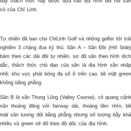
đầy thách thức này được dựa vào địa hình đồi núi sẵn
có của Chí Linh.
Tự nhiên đã ban cho ChiLinh Golf và những golfer tới trải
nghiệm 3 chặng đua kỳ thú. Sân A – Sân Đồi (Hill Side)
bám theo các dải đồi tự nhiên, sơ đồ sân theo hình dích
dắc, thách thức chủ đạo của sân là địa hình sân nhấp
nhô, khu vực phát bóng đa số ở trên cao, bề mặt green
không bằng phẳng.
Sân B là sân Thung Lũng (Valley Course), có quang cảnh
sân thoáng đãng với fairway dài, thoáng tầm nhìn, bề
mặt sân tương đối bằng phẳng nhưng số lượng bẫy khá
nhiều và green sẽ đổ theo độ dốc của địa hình.