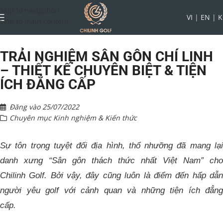
Skip to navigation
VI
|
EN
|
K
Skip to main content
TRẢI NGHIỆM SÂN GÔN CHÍ LINH
– THIẾT KẾ CHUYÊN BIỆT & TIỆN
ÍCH ĐẲNG CẤP
Đăng vào
25/07/2022
Chuyên mục
Kinh nghiệm & Kiến thức
Sự tôn trọng tuyệt đối địa hình, thổ nhưỡng đã mang lại
danh xưng “Sân gôn thách thức nhất Việt Nam” cho
Chilinh Golf. Bởi vậy, đây cũng luôn là điểm đến hấp dẫn
người yêu golf với cảnh quan và những tiện ích đẳng
cấp.