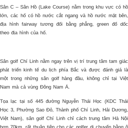
Sân C – Sân Hồ (Lake Course) nằm trong khu vực có hồ
lớn, các hố có hồ nước cắt ngang và hồ nước mặt bên,
địa hình fairway tương đối bằng phẳng, green đổ dốc
theo địa hình của hố.
Sân golf Chí Linh nằm ngay trên vị trí trung tâm tam giác
phát triển kinh tế du lịch phía Bắc và được đánh giá là
một trong những sân golf hàng đầu, không chỉ tại Việt
Nam mà cả vùng Đông Nam Á.
Tọa lạc tại số 445 đường Nguyễn Thái Học (KDC Thái
Học 3, Phường Sao Đỏ, Thành phố Chí Linh, Hải Dương,
Việt Nam), sân golf Chí Linh chỉ cách trung tâm Hà Nội
hơn 70km, rất thuận tiện cho các golfer di chuyển bằng ô