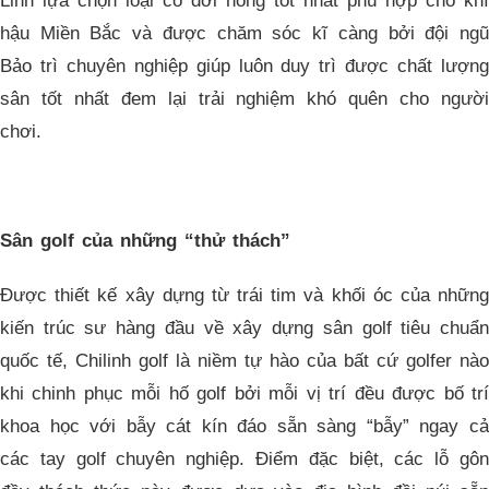
Linh lựa chọn loại cỏ đới nóng tốt nhất phù hợp cho khí
hậu Miền Bắc và được chăm sóc kĩ càng bởi đội ngũ
Bảo trì chuyên nghiệp giúp luôn duy trì được chất lượng
sân tốt nhất đem lại trải nghiệm khó quên cho người
chơi.
Sân golf của những “thử thách”
Được thiết kế xây dựng từ trái tim và khối óc của những
kiến trúc sư hàng đầu về xây dựng sân golf tiêu chuẩn
quốc tế, Chilinh golf là niềm tự hào của bất cứ golfer nào
khi chinh phục mỗi hố golf bởi mỗi vị trí đều được bố trí
khoa học với bẫy cát kín đáo sẵn sàng “bẫy” ngay cả
các tay golf chuyên nghiệp. Điểm đặc biệt, các lỗ gôn