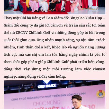
Thay mặt Chi bộ Đảng và Ban Giám đốc, ông Cao Xuân Hợp –
Giám đốc công ty đã gửi lời cảm ơn và tri ân sâu sắc tới toàn
thể nữ CBCNV ChiLinh Golf vì những đóng góp to lớn trong
suốt thời gian qua. Ông nhấn mạnh rằng, sự tận tâm, trách
nhiệm, tinh thần đoàn kết, khéo léo và nguồn năng lượng
tích cực mà các chị em lan tỏa hằng ngày chính là yếu tố
then chốt góp phần giúp ChiLinh Golf phát triển bền vững,
đồng thời xây dựng một môi trường làm việc chuyên
nghiệp, năng động và đầy cảm hứng.