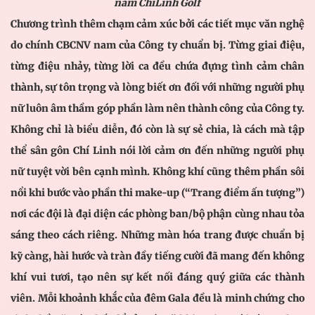
nam ChiLinh Golf
Chương trình thêm chạm cảm xúc bởi các tiết mục văn nghệ
do chính CBCNV nam của Công ty chuẩn bị. Từng giai điệu,
từng điệu nhảy, từng lời ca đều chứa đựng tình cảm chân
thành, sự tôn trọng và lòng biết ơn đối với những người phụ
nữ luôn âm thầm góp phần làm nên thành công của Công ty.
Không chỉ là biểu diễn, đó còn là sự sẻ chia, là cách mà tập
thể sân gôn Chí Linh nói lời cảm ơn đến những người phụ
nữ tuyệt vời bên cạnh mình. Không khí cũng thêm phần sôi
nổi khi bước vào phần thi make-up (“Trang điểm ấn tượng”)
nơi các đội là đại diện các phòng ban/bộ phận cùng nhau tỏa
sáng theo cách riêng. Những màn hóa trang được chuẩn bị
kỹ càng, hài hước và tràn đầy tiếng cười đã mang đến không
khí vui tươi, tạo nên sự kết nối đáng quý giữa các thành
viên. Mỗi khoảnh khắc của đêm Gala đều là minh chứng cho