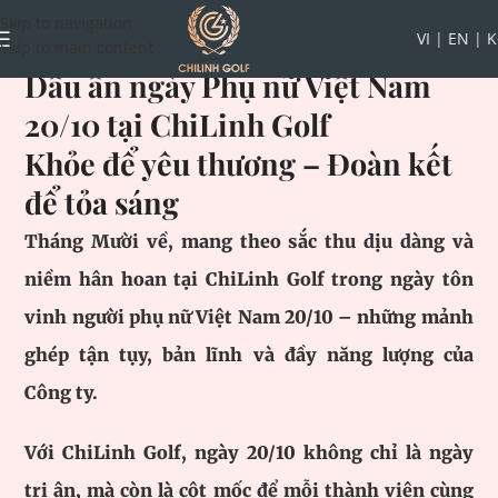
Skip to navigation
VI
|
EN
|
K
Skip to main content
Dấu ấn ngày Phụ nữ Việt Nam
20/10 tại ChiLinh Golf
Khỏe để yêu thương – Đoàn kết
để tỏa sáng
Tháng Mười về, mang theo sắc thu dịu dàng và
niềm hân hoan tại ChiLinh Golf trong ngày tôn
vinh người phụ nữ Việt Nam 20/10 – những mảnh
ghép tận tụy, bản lĩnh và đầy năng lượng của
Công ty.
Với ChiLinh Golf, ngày 20/10 không chỉ là ngày
tri ân, mà còn là cột mốc để mỗi thành viên cùng