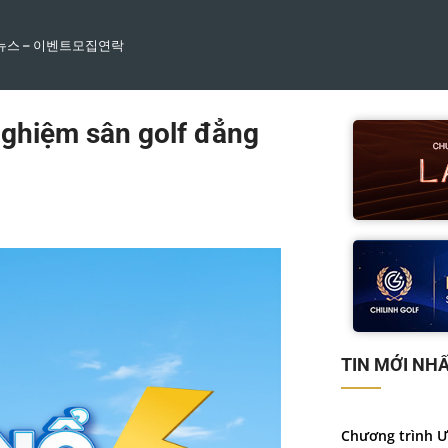
뉴스 – 이벤트
모집
연락
nghiệm sân golf đẳng
TIN MỚI NH
Chương trình Ư