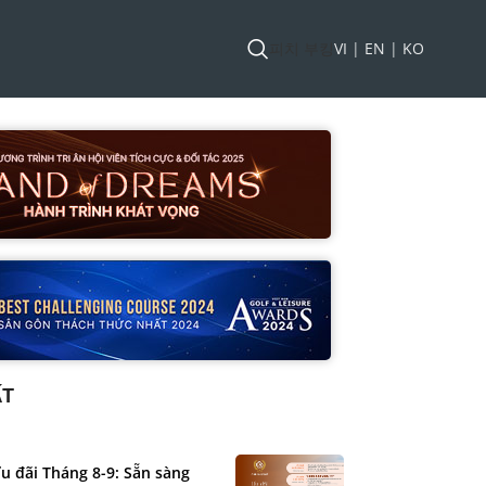
피치 부킹
VI
|
EN
|
KO
ẤT
u đãi Tháng 8-9: Sẵn sàng