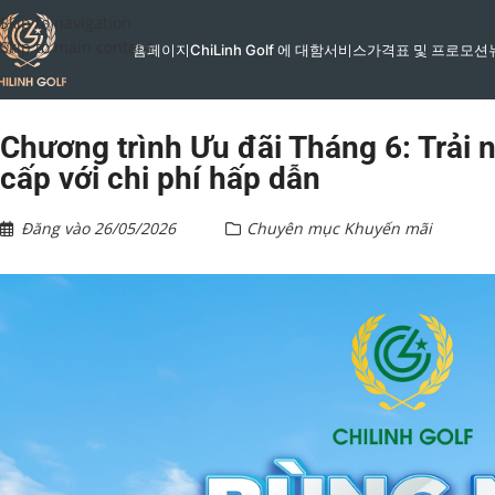
Skip to navigation
Skip to main content
홈페이지
ChiLinh Golf 에 대함
서비스
가격표 및 프로모션
Chương trình Ưu đãi Tháng 6: Trải 
cấp với chi phí hấp dẫn
Đăng vào
26/05/2026
Chuyên mục
Khuyến mãi