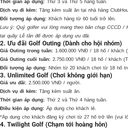
Thời gian áp dụng:
Thứ 3 và Thứ 5 hàng tuần.
Dịch vụ đi kèm:
Tặng kèm suất ăn tại nhà hàng ClubHou
Đối tượng áp dụng:
Khách hàng từ 60 tuổi trở lên.
Lưu ý: Quý golfer vui lòng mang theo bản chụp CCCD / Hộ
tại quầy Lễ tân để được áp dụng ưu đãi.
2. Ưu đãi Golf Outing (Dành cho hội nhóm)
Giá Outing trong tuần:
1.600.000 VNĐ / 18 hố / khách (
Giá Outing cuối tuần:
2.750.000 VNĐ / 18 hố / khách (
Đối tượng áp dụng:
Nhóm từ 20 khách chơi từ 18 hố tr
3. Unlimited Golf (Chơi không giới hạn)
Giá ưu đãi:
2.500.000 VNĐ / người.
Dịch vụ đi kèm:
Tặng kèm suất ăn.
Thời gian áp dụng:
Thứ 2 và Thứ 4 hàng tuần.
Điều kiện áp dụng:
Áp dụng cho khách lẻ.
*Áp dụng cho khách đăng ký chơi từ 27 hố trở lên (vui lò
4. Twilight Golf (Chạm tới hoàng hôn)