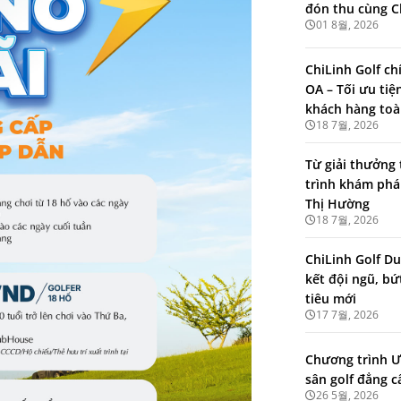
đón thu cùng C
01 8월, 2026
ChiLinh Golf ch
OA – Tối ưu tiệ
khách hàng toà
18 7월, 2026
Từ giải thưởng 
trình khám phá
Thị Hường
18 7월, 2026
ChiLinh Golf Du
kết đội ngũ, b
tiêu mới
17 7월, 2026
Chương trình Ư
sân golf đẳng c
26 5월, 2026