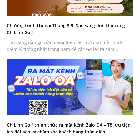
Chương trình Ưu đãi Tháng 8-9: Sẵn sàng đón thu cùng
ChiLinh Golf
Thu đang dần gõ cửa mang theo tiết trời mát mẻ – thời
điểm lý tưởng nhất trong năm để các Golfer ra sân!...
ChiLinh Golf chính thức ra mắt kênh Zalo OA – Tối ưu tiện
ích đặt sân và chăm sóc khách hàng toàn diện