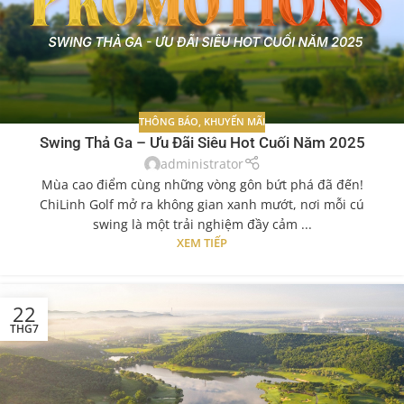
THÔNG BÁO
,
KHUYẾN MÃI
Swing Thả Ga – Ưu Đãi Siêu Hot Cuối Năm 2025
administrator
Mùa cao điểm cùng những vòng gôn bứt phá đã đến!
ChiLinh Golf mở ra không gian xanh mướt, nơi mỗi cú
swing là một trải nghiệm đầy cảm ...
XEM TIẾP
22
THG7