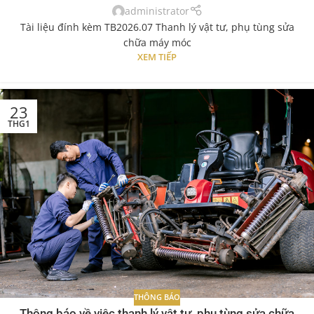
administrator
Tài liệu đính kèm TB2026.07 Thanh lý vật tư, phụ tùng sửa
chữa máy móc
XEM TIẾP
23
THG1
THÔNG BÁO
Thông báo về việc thanh lý vật tư, phụ tùng sửa chữa