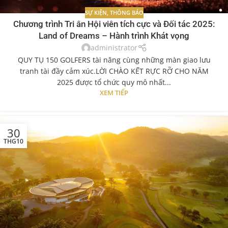
SỰ KIỆN
,
THÔNG BÁO
Chương trình Tri ân Hội viên tích cực và Đối tác 2025:
Land of Dreams – Hành trình Khát vọng
administrator
QUY TỤ 150 GOLFERS tài năng cùng những màn giao lưu
tranh tài đầy cảm xúc.LỜI CHÀO KẾT RỰC RỠ CHO NĂM
2025 được tổ chức quy mô nhất...
XEM TIẾP
30
THG10