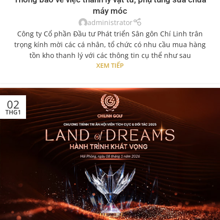
máy móc
administrator
Công ty Cổ phần Đầu tư Phát triển Sân gôn Chí Linh trân
trọng kính mời các cá nhân, tổ chức có nhu cầu mua hàng
tồn kho thanh lý với các thông tin cụ thể như sau
XEM TIẾP
02
THG1