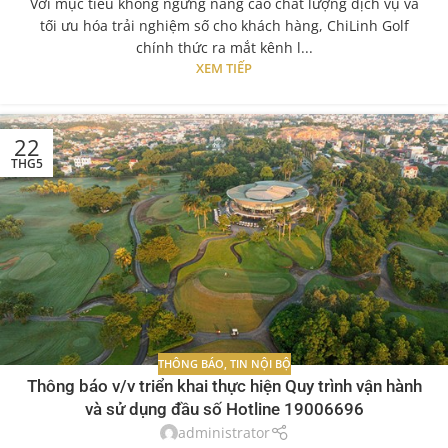
Với mục tiêu không ngừng nâng cao chất lượng dịch vụ và
tối ưu hóa trải nghiệm số cho khách hàng, ChiLinh Golf
chính thức ra mắt kênh l...
XEM TIẾP
22
THG5
THÔNG BÁO
,
TIN NỘI BỘ
Thông báo v/v triển khai thực hiện Quy trình vận hành
và sử dụng đầu số Hotline 19006696
administrator