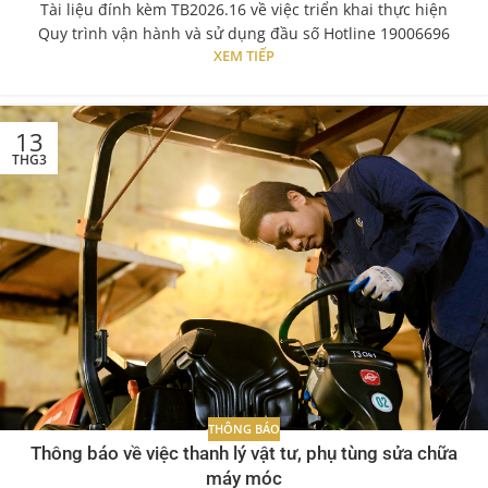
Tài liệu đính kèm TB2026.16 về việc triển khai thực hiện
Quy trình vận hành và sử dụng đầu số Hotline 19006696
XEM TIẾP
13
THG3
THÔNG BÁO
Thông báo về việc thanh lý vật tư, phụ tùng sửa chữa
máy móc