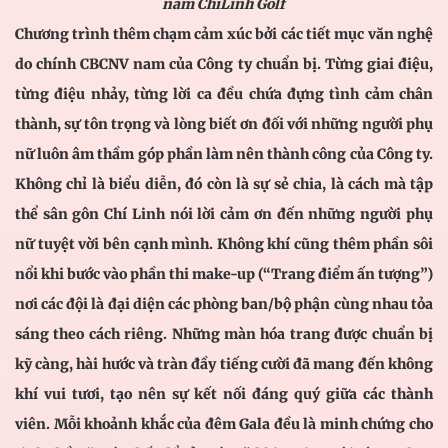
nam ChiLinh Golf
Chương trình thêm chạm cảm xúc bởi các tiết mục văn nghệ
do chính CBCNV nam của Công ty chuẩn bị. Từng giai điệu,
từng điệu nhảy, từng lời ca đều chứa đựng tình cảm chân
thành, sự tôn trọng và lòng biết ơn đối với những người phụ
nữ luôn âm thầm góp phần làm nên thành công của Công ty.
Không chỉ là biểu diễn, đó còn là sự sẻ chia, là cách mà tập
thể sân gôn Chí Linh nói lời cảm ơn đến những người phụ
nữ tuyệt vời bên cạnh mình. Không khí cũng thêm phần sôi
nổi khi bước vào phần thi make-up (“Trang điểm ấn tượng”)
nơi các đội là đại diện các phòng ban/bộ phận cùng nhau tỏa
sáng theo cách riêng. Những màn hóa trang được chuẩn bị
kỹ càng, hài hước và tràn đầy tiếng cười đã mang đến không
khí vui tươi, tạo nên sự kết nối đáng quý giữa các thành
viên. Mỗi khoảnh khắc của đêm Gala đều là minh chứng cho