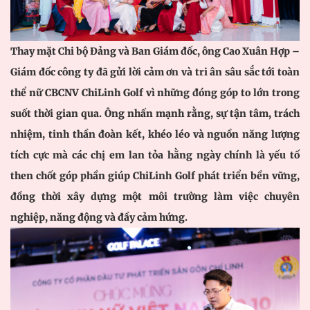
Thay mặt Chi bộ Đảng và Ban Giám đốc, ông Cao Xuân Hợp –
Giám đốc công ty đã gửi lời cảm ơn và tri ân sâu sắc tới toàn
thể nữ CBCNV ChiLinh Golf vì những đóng góp to lớn trong
suốt thời gian qua. Ông nhấn mạnh rằng, sự tận tâm, trách
nhiệm, tinh thần đoàn kết, khéo léo và nguồn năng lượng
tích cực mà các chị em lan tỏa hằng ngày chính là yếu tố
then chốt góp phần giúp ChiLinh Golf phát triển bền vững,
đồng thời xây dựng một môi trường làm việc chuyên
nghiệp, năng động và đầy cảm hứng.