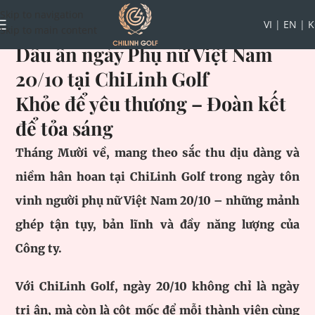
Skip to navigation
VI
|
EN
|
K
Skip to main content
Dấu ấn ngày Phụ nữ Việt Nam
20/10 tại ChiLinh Golf
Khỏe để yêu thương – Đoàn kết
để tỏa sáng
Tháng Mười về, mang theo sắc thu dịu dàng và
niềm hân hoan tại ChiLinh Golf trong ngày tôn
vinh người phụ nữ Việt Nam 20/10 – những mảnh
ghép tận tụy, bản lĩnh và đầy năng lượng của
Công ty.
Với ChiLinh Golf, ngày 20/10 không chỉ là ngày
tri ân, mà còn là cột mốc để mỗi thành viên cùng