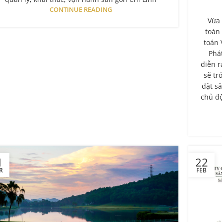
CONTINUE READING
Vừa 
toàn
toán 
Phá
diễn r
sẽ tr
đặt sâ
chủ độ
1
22
R
FEB