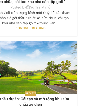
a chữa, cải tạo khu nhà sân tập golf”
Posted by
Vũ Trà My
nh Golf trân trọng kính mời Quý đối tác tham
chào giá gói thầu “Thiết kế, sửa chữa, cải tạo
khu nhà sân tập golf” – thuộc Sân ...
CONTINUE READING
PROJECT
thầu dự án: Cải tạo và mở rộng khu sửa
chữa xe điện