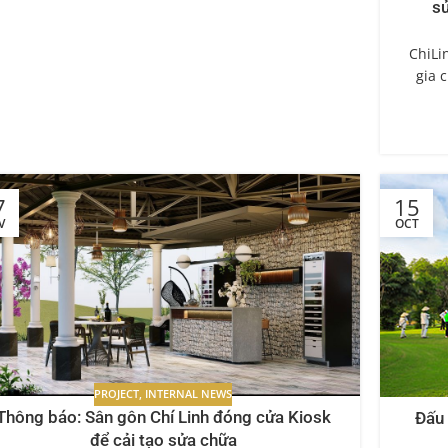
sử
ChiLi
gia 
7
15
V
OCT
PROJECT
,
INTERNAL NEWS
Thông báo: Sân gôn Chí Linh đóng cửa Kiosk
Đấu 
để cải tạo sửa chữa