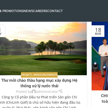
 & PROMOTIONS
NEWS
CAREERS
CONTACT
1
18
V
AUG
PROJECT
,
ANNOUNCEMENTS
Thư mời chào thầu hạng mục xây dựng Hệ
thống xử lý nước thải
Posted by
administrator
CHI
Công ty Cổ phần Đầu tư Phát triển Sân gôn Chí
toà
inh (ChiLinh Golf) là chủ sở hữu hiện đang đầu tư,
quản lý, khai thác, vận hành sân gôn Chí Linh