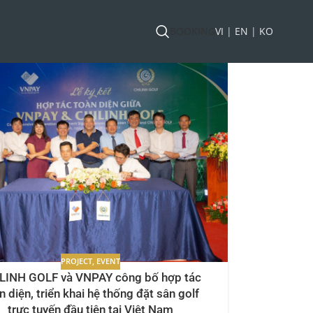
BOOKING
VI
|
EN
|
KO
PROJECT
,
EVENT
LINH GOLF và VNPAY công bố hợp tác
n diện, triển khai hệ thống đặt sân golf
trực tuyến đầu tiên tại Việt Nam