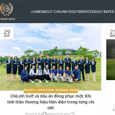
Skip to navigation
Skip to main content
HOME
ABOUT CHILINH GOLF
SERVICES
GOLF RATES
29
2
SEP
NO
PROJECT
,
LONG FORM
,
INTERNAL NEWS
ChiLinh Golf và dấu ấn đồng phục mới: Khi
tinh thần thương hiệu hiện diện trong từng chi
tiết
L
Posted by
administrator