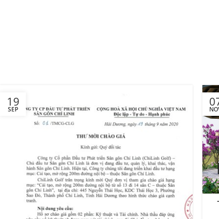
19
0
SEP
NO