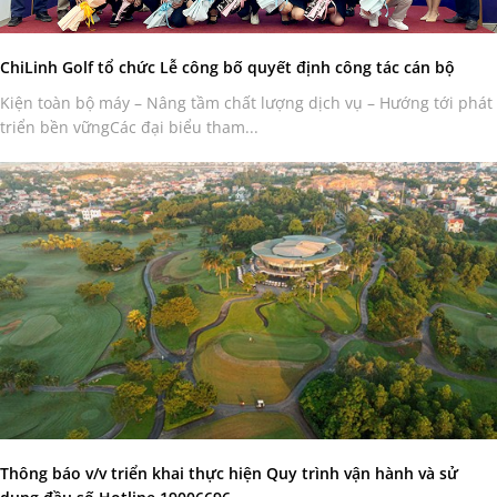
ChiLinh Golf tổ chức Lễ công bố quyết định công tác cán bộ
Kiện toàn bộ máy – Nâng tầm chất lượng dịch vụ – Hướng tới phát
triển bền vữngCác đại biểu tham...
Thông báo v/v triển khai thực hiện Quy trình vận hành và sử