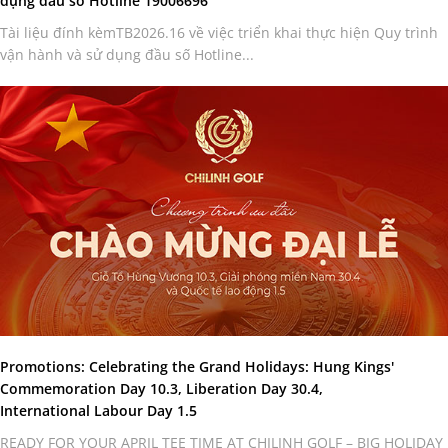
dụng đầu số Hotline 19006696
Tài liệu đính kèmTB2026.16 về việc triển khai thực hiện Quy trình
vận hành và sử dụng đầu số Hotline...
Promotions: Celebrating the Grand Holidays: Hung Kings'
Commemoration Day 10.3, Liberation Day 30.4,
International Labour Day 1.5
READY FOR YOUR APRIL TEE TIME AT CHILINH GOLF – BIG HOLIDAY