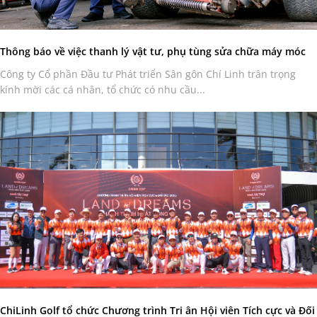
Thông báo về việc thanh lý vật tư, phụ tùng sửa chữa máy móc
Công ty Cổ phần Đầu tư Phát triển Sân gôn Chí Linh trân trọng
kính mời các cá nhân, tổ chức có nhu cầu...
ChiLinh Golf tổ chức Chương trình Tri ân Hội viên Tích cực và Đối