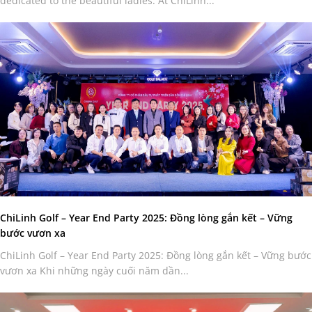
dedicated to the beautiful ladies. At ChiLinh...
ChiLinh Golf – Year End Party 2025: Đồng lòng gắn kết – Vững
bước vươn xa
ChiLinh Golf – Year End Party 2025: Đồng lòng gắn kết – Vững bước
vươn xa Khi những ngày cuối năm dần...