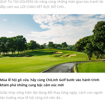
QUY TỤ 150 GOLFERS tài năng cùng những màn giao lưu tranh tài
đầy cảm xúc.LỜI CHÀO KẾT RỰC RỠ CHO...
Mùa lễ hội gõ cửa, hãy cùng ChiLinh Golf bước vào hành trình
khám phá những cung bậc cảm xúc mới
Giữa nhịp sống hiện đại đang đổi thay từng ngày, cách con người
tận hưởng mùa lễ hội cũng trở nên đa...