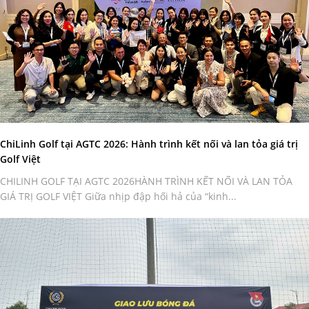
ChiLinh Golf tại AGTC 2026: Hành trình kết nối và lan tỏa giá trị
Golf Việt
CHILINH GOLF TẠI AGTC 2026HÀNH TRÌNH KẾT NỐI VÀ LAN TỎA
GIÁ TRỊ GOLF VIỆT Giữa nhịp đập hối hả của “kinh...