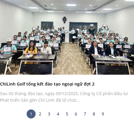
ChiLinh Golf tổng kết đào tạo ngoại ngữ đợt 2
Sau 05 tháng đào tạo, ngày 09/12/2025, Công ty Cổ phần Đầu tư
Phát triển Sân gôn Chí Linh đã tổ chức...
1
2
3
4
5
6
7
8
9