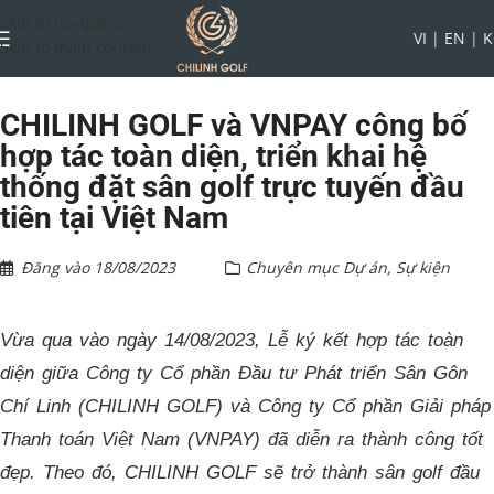
Skip to navigation
VI
|
EN
|
K
Skip to main content
CHILINH GOLF và VNPAY công bố
hợp tác toàn diện, triển khai hệ
thống đặt sân golf trực tuyến đầu
tiên tại Việt Nam
Đăng vào
18/08/2023
Chuyên mục
Dự án
,
Sự kiện
Vừa qua vào ngày 14/08/2023, Lễ ký kết hợp tác toàn
diện giữa Công ty Cổ phần Đầu tư Phát triển Sân Gôn
Chí Linh (CHILINH GOLF) và Công ty Cổ phần Giải pháp
Thanh toán Việt Nam (VNPAY) đã diễn ra thành công tốt
đẹp. Theo đó, CHILINH GOLF sẽ trở thành sân golf đầu