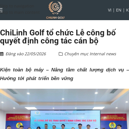
Skip to navigation
VI
|
EN
|
K
Skip to main content
ChiLinh Golf tổ chức Lễ công bố
quyết định công tác cán bộ
Đăng vào
22/05/2026
Chuyên mục
Internal news
Kiện toàn bộ máy – Nâng tầm chất lượng dịch vụ –
Hướng tới phát triển bền vững