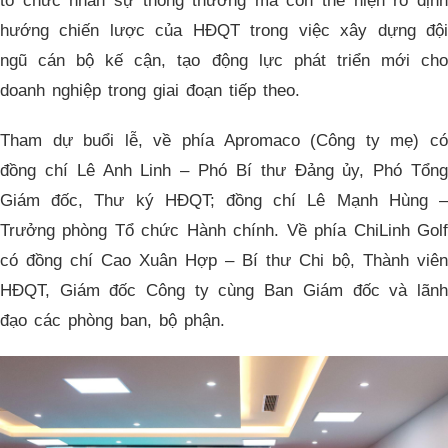
tổ chức nhân sự thông thường mà còn thể hiện rõ định
hướng chiến lược của HĐQT trong việc xây dựng đội
ngũ cán bộ kế cận, tạo động lực phát triển mới cho
doanh nghiệp trong giai đoạn tiếp theo.
Tham dự buổi lễ, về phía Apromaco (Công ty mẹ) có
đồng chí Lê Anh Linh – Phó Bí thư Đảng ủy, Phó Tổng
Giám đốc, Thư ký HĐQT; đồng chí Lê Mạnh Hùng –
Trưởng phòng Tổ chức Hành chính. Về phía ChiLinh Golf
có đồng chí Cao Xuân Hợp – Bí thư Chi bộ, Thành viên
HĐQT, Giám đốc Công ty cùng Ban Giám đốc và lãnh
đạo các phòng ban, bộ phận.